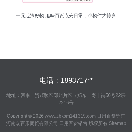
一元起淘好物 趣味百货点亮日常，小物件大惊喜
电话：1893717**
地址：河南自贸试验区郑州片区（郑东）寿丰街50号22层
2216号
Copyright © 2026
www.zbksm141319.com
日用百货销售
河南众百康商贸有限公司
日用百货销售
版权所有
Sitemap