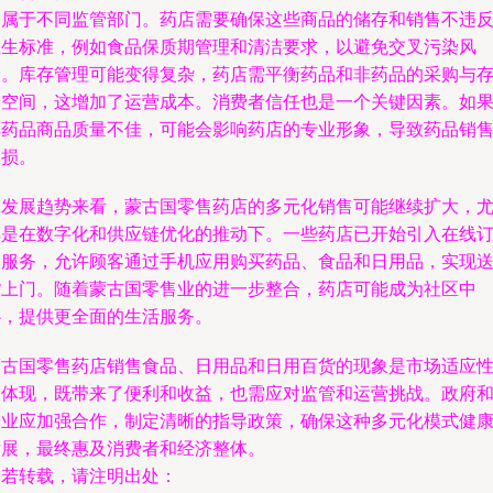
则属于不同监管部门。药店需要确保这些商品的储存和销售不违
卫生标准，例如食品保质期管理和清洁要求，以避免交叉污染风
险。库存管理可能变得复杂，药店需平衡药品和非药品的采购与
储空间，这增加了运营成本。消费者信任也是一个关键因素。如
非药品商品质量不佳，可能会影响药店的专业形象，导致药品销
受损。
从发展趋势来看，蒙古国零售药店的多元化销售可能继续扩大，
其是在数字化和供应链优化的推动下。一些药店已开始引入在线
购服务，允许顾客通过手机应用购买药品、食品和日用品，实现
货上门。随着蒙古国零售业的进一步整合，药店可能成为社区中
心，提供更全面的生活服务。
蒙古国零售药店销售食品、日用品和日用百货的现象是市场适应
的体现，既带来了便利和收益，也需应对监管和运营挑战。政府
企业应加强合作，制定清晰的指导政策，确保这种多元化模式健
发展，最终惠及消费者和经济整体。
如若转载，请注明出处：