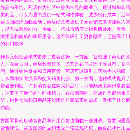
消费者便利性需求。蒙古国人口密度较低，尤其在偏远地区，零
设施分布不均。药店作为社区中较为常见的商业点，通过增加非
品类商品，可以为居民提供一站式购物体验，减少出行成本。近
来蒙古国经济面临波动，药店经营者通过多元化销售来增加收入
源，提升抗风险能力。例如，一些城市药店会销售瓶装水、零食
洗漱用品和简单的家居用品，这不仅吸引了更多顾客，还提高了
店的利用效率。
这种多元化经营模式带来了显著优势。一方面，它增强了药店的
争力。在蒙古国，药店数量较多，尤其是在乌兰巴托等城市，竞
激烈。通过销售食品和日用百货，药店可以吸引非药品需求的顾
客，从而增加客流量和交叉销售机会。另一方面，这种模式提升
消费者便利性。许多消费者在购买药品时，可能顺便采购日常必
品，这节省了他们的时间和精力。在疫情期间，药店作为健康相
场所，销售食品和日用品还能满足居家隔离的需求，发挥了社会
务功能。
蒙古国零售药店销售食品和日用百货也面临一些挑战。首要问题
监管合规性。蒙古国的药品销售受严格法规约束，而食品和日用