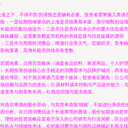
为。
'大涨之下，不得不防'的谨慎态度确有必要。投资者需警惕几类潜
风险：一是短期情绪驱动的上涨是否脱离基本面，需仔细甄别业
增长能否匹配估值提升；二是关注是否存在未公开的重大信息或
场操纵嫌疑，这需要依赖监管机构的有效监督与信息披露的透明
度；三是作为周期性消费品，啤酒行业受天气、宏观经济、竞争
局影响显著，高增长能否持续存有变数。
更宏观地看，日用百货板块（涵盖食品饮料、家居用品、个人护
等）长期投资价值核心在于稳定的消费需求与品牌护城河，而非
期股价博弈。对于燕京啤酒乃至整个板块，投资者应聚焦：1) 公
场份额与品牌力的变化；2) 原材料成本控制与产品提价能力；3
道变革与新零售布局；4) 股息回报与股东政策。
面对燕京啤酒的股价异动，与其简单质疑'猫腻'，不如进行系统性
归因分析。在日用消费品这个长坡厚雪的赛道，股价短期波动是
态。理性的投资策略应是基于深入的公司研究与行业洞察，区分
势性机会与情绪性泡沫，在把握消费升级与国民品牌崛起长期主