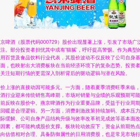
京啤酒（股票代码000729）股价出现显著上涨，引发了市场广
关注。部分投资者担忧其中或有'猫腻'，呼吁提高警惕。作为典型
日用百货及食品饮料行业代表，其股价波动不仅反映了公司自身
本面，也映射出大消费板块在当前经济环境下的复杂态势。投资
在关注短期行情的更需深入剖析背后的驱动逻辑与潜在风险。
股价上涨的直接动因可能多元。一方面，随着夏季消费旺季来临
啤酒行业迎来传统销售高峰期，市场对销量与业绩的乐观预期可
提前反映在股价中。燕京啤酒作为行业重要品牌，受益于行业周
性回暖是合理逻辑。另一方面，消费刺激政策持续加码、成本压
边际缓解、公司自身产品结构升级与效率改革初见成效等基本面
善因素，都可能构成股价支撑。板块轮动效应下，资金从前期热
流向估值相对合理、具备防御属性的日用消费股，也是常见市场