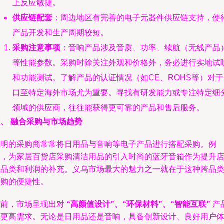
上反应敏捷。
供应链配套
：周边地区有完善的电子元器件供应链支持，使
产品开发和生产周期较短。
采购注意事项
：音响产品涉及音质、功率、续航（无线产品
等性能参数。采购时除关注外观和价格外，务必进行实地试
和功能测试。了解产品的认证情况（如CE、ROHS等）对于
口至特定海外市场尤为重要。寻找有研发能力或专注特定细
领域的供应商，往往能获得更可靠的产品和售后服务。
、 融合采购与市场趋势
聪明的采购商常常将日用品与音响等电子产品进行搭配采购。例
如，为家居百货店采购清洁用品的引入时尚的蓝牙音箱作为提升
铺品类和利润的补充。义乌市场最大的魅力之一就在于这种跨品
采购的便捷性。
当前，市场呈现出对
“高颜值设计”、“环保材料”、“智能互联”
产
的更高需求。无论是日用品还是音响，具备创新设计、良好用户