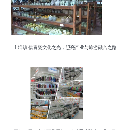
上垟镇 借青瓷文化之光，照亮产业与旅游融合之路