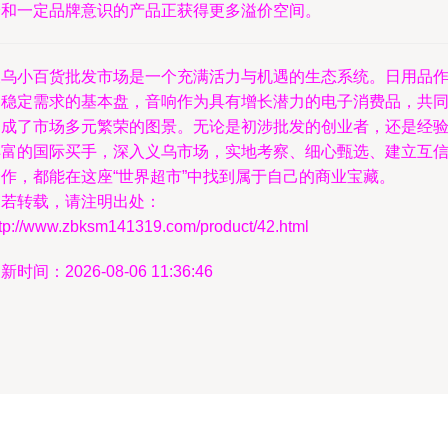
验和一定品牌意识的产品正获得更多溢价空间。
义乌小百货批发市场是一个充满活力与机遇的生态系统。日用品
为稳定需求的基本盘，音响作为具有增长潜力的电子消费品，共
构成了市场多元繁荣的图景。无论是初涉批发的创业者，还是经
丰富的国际买手，深入义乌市场，实地考察、细心甄选、建立互
合作，都能在这座“世界超市”中找到属于自己的商业宝藏。
如若转载，请注明出处：
ttp://www.zbksm141319.com/product/42.html
新时间：2026-08-06 11:36:46